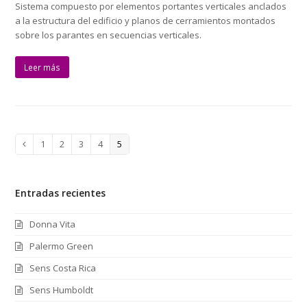
Sistema compuesto por elementos portantes verticales anclados
a la estructura del edificio y planos de cerramientos montados
sobre los parantes en secuencias verticales.
Leer más
Page
1
Page
2
Page
3
Page
4
Page
5
Anterior
Entradas recientes
Donna Vita
Palermo Green
Sens Costa Rica
Sens Humboldt