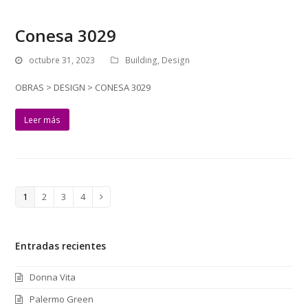
Conesa 3029
octubre 31, 2023
Building
,
Design
OBRAS > DESIGN > CONESA 3029
Leer más
Page
1
Page
2
Page
3
Page
4
Siguiente
Entradas recientes
Donna Vita
Palermo Green