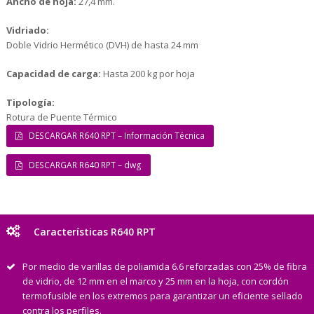
Ancho de hoja:
27,4 mm.
Vidriado:
Doble Vidrio Hermético (DVH) de hasta 24 mm
Capacidad de carga:
Hasta 200 kg por hoja
Tipología:
Rotura de Puente Térmico
DESCARGAR R640 RPT – Información Técnica
DESCARGAR R640 RPT – dwg
Características R640 RPT
Por medio de varillas de poliamida 6.6 reforzadas con 25% de fibra
de vidrio, de 12 mm en el marco y 25 mm en la hoja, con cordón
termofusible en los extremos para garantizar un eficiente sellado
contra los perfiles.